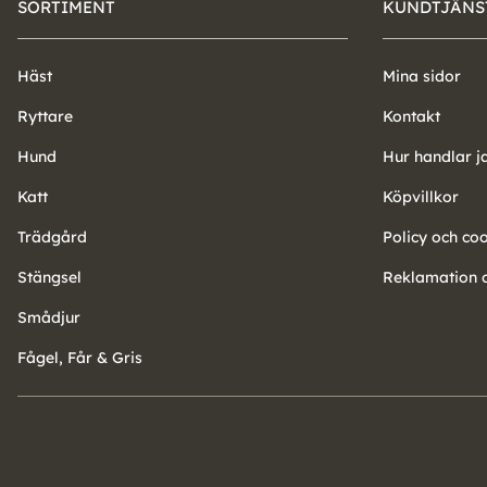
SORTIMENT
KUNDTJÄNS
Häst
Mina sidor
Ryttare
Kontakt
Hund
Hur handlar j
Katt
Köpvillkor
Trädgård
Policy och co
Stängsel
Reklamation o
Smådjur
Fågel, Får & Gris