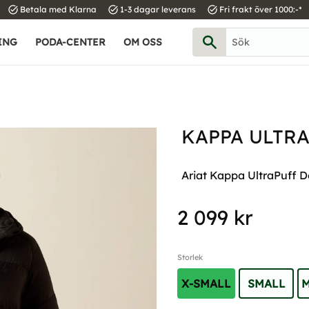
task_alt
task_alt
task_alt
Betala med Klarna
1-3 dagar leverans
Fri frakt över 1000:-*
ING
PODA-CENTER
OM OSS
KAPPA ULTR
Ariat Kappa UltraPuff Do
2 099
kr
Storlek
X-SMALL
SMALL