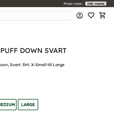
Priser visas
inkl. moms
FAVORIT
KUNDV
APUFF DOWN SVART
wn, Svart. Strl. X-Small till Large
MEDIUM
LARGE