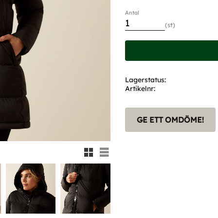
Antal
st
Lagerstatus
Artikelnr
GE ETT OMDÖME!
Rutnätsvy
Listvy