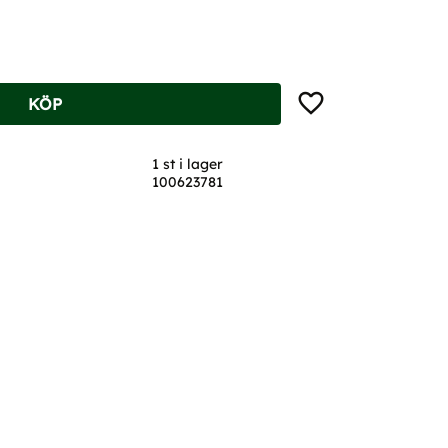
Lägg till i favoriter
KÖP
1 st i lager
100623781