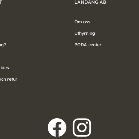
T
LANDÄNG AB
Om oss
Uthyrning
ag?
PODA-center
okies
ch retur