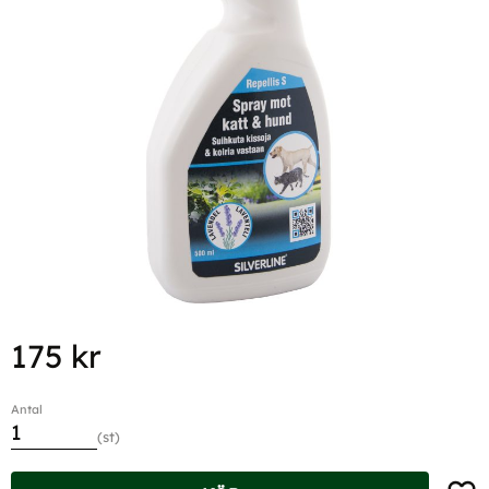
175
kr
Antal
st
Lägg t