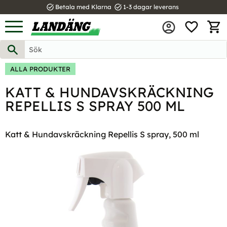
task_alt
task_alt
Betala med Klarna
1-3 dagar leverans
FAVOR
Meny
KUND
ALLA PRODUKTER
KATT & HUNDAVSKRÄCKNING
REPELLIS S SPRAY 500 ML
Katt & Hundavskräckning Repellis S spray, 500 ml