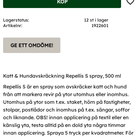
KÖP
Lagerstatus
12 st i lager
Artikelnr
1922601
GE ETT OMDÖME!
Katt & Hundavskräckning Repellis S spray, 500 ml
Repellis S är en spray som avskräcker katt och hund
från att markera revir på ytor utomhus eller inomhus.
Utomhus på ytor som t.ex. staket, hörn på fastigheter,
stolpar, postlådor och inomhus på t.ex. sängar, soffor
och liknande. OBS! innan applicering på textil eller en
känslig yta, testa alltid på en dold yta några timmar
innan applicering. Spraya 5 tryck per kvadratmeter. För