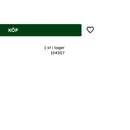
Lägg till i favoriter
KÖP
1 st i lager
154507