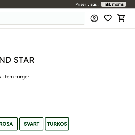
Priser visas
inkl. moms
FAVORIT
KUNDV
ND STAR
 i fem färger
ROSA
SVART
TURKOS