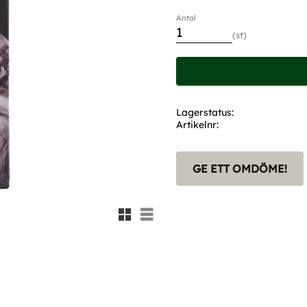
Antal
st
Lagerstatus
Artikelnr
GE ETT OMDÖME!
Rutnätsvy
Listvy