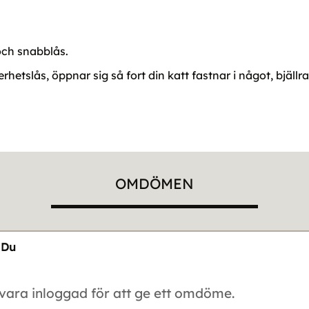
och snabblås.
etslås, öppnar sig så fort din katt fastnar i något, bjällr
OMDÖMEN
Du