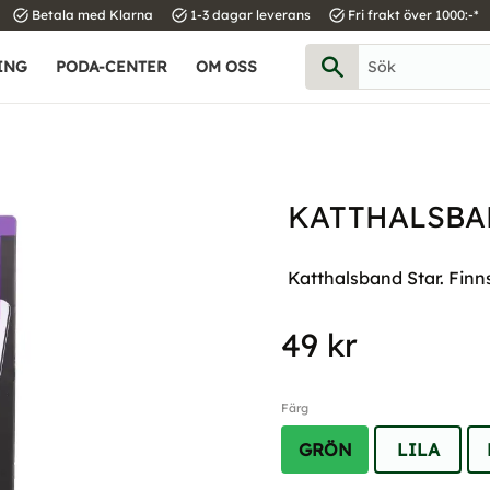
task_alt
task_alt
task_alt
Betala med Klarna
1-3 dagar leverans
Fri frakt över 1000:-*
ING
PODA-CENTER
OM OSS
KATTHALSBA
Katthalsband Star. Finns
49
kr
Färg
GRÖN
LILA