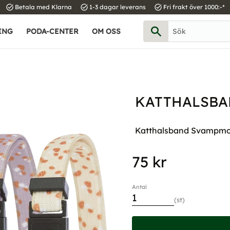
task_alt
task_alt
task_alt
Betala med Klarna
1-3 dagar leverans
Fri frakt över 1000:-*
ING
PODA-CENTER
OM OSS
KATTHALSBA
Katthalsband Svampmotiv
75
kr
Antal
st