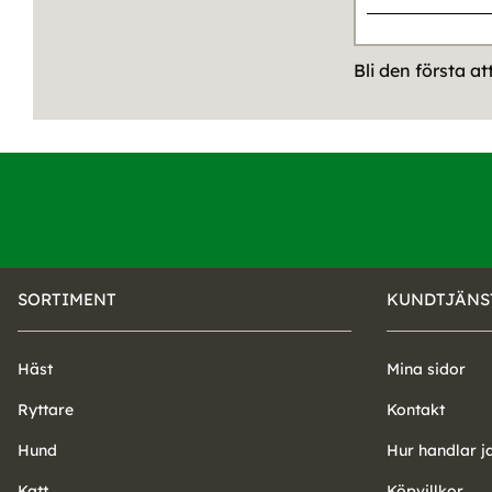
Bli den första a
SORTIMENT
KUNDTJÄNS
Häst
Mina sidor
Ryttare
Kontakt
Hund
Hur handlar j
Katt
Köpvillkor