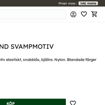
Priser visas
inkl. moms
FAVORIT
KUNDV
ND SVAMPMOTIV
 elastiskt, snabblås, bjällra. Nylon. Blandade färger
Lägg till i favoriter
KÖP