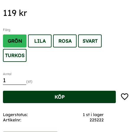
119
kr
Färg
GRÖN
LILA
ROSA
SVART
TURKOS
Antal
st
Lägg t
KÖP
Lagerstatus
1 st i lager
Artikelnr
225222