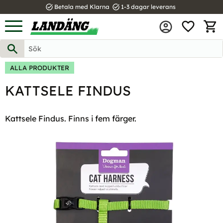
task_alt
task_alt
Betala med Klarna
1-3 dagar leverans
FAVOR
Meny
KUND
ALLA PRODUKTER
KATTSELE FINDUS
Kattsele Findus. Finns i fem färger.