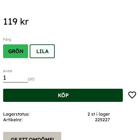
119
kr
Färg
GRÖN
LILA
Antal
st
Lägg t
KÖP
Lagerstatus
2 st i lager
Artikelnr
225227
GE ETT OMDÖME!