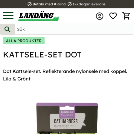
task_alt
task_alt
Betala med Klarna
1-3 dagar leverans
FAVOR
Meny
KUND
ALLA PRODUKTER
KATTSELE-SET DOT
Dot Kattsele-set. Reflekterande nylonsele med koppel.
Lila & Grönt