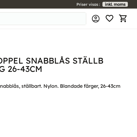
Priser visas
inkl. moms
FAVORIT
KUNDV
OPPEL SNABBLÅS STÄLLB
G 26-43CM
nabblås, ställbart. Nylon. Blandade färger, 26-43cm