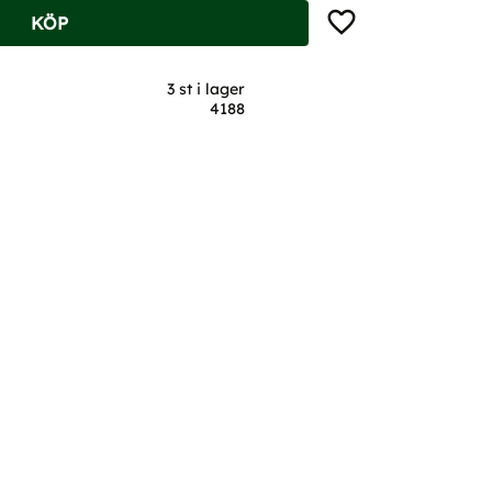
Lägg till i favoriter
KÖP
3 st i lager
4188