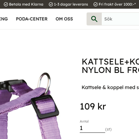
task_alt
task_alt
task_alt
Betala med Klarna
1-3 dagar leverans
Fri frakt över 1000:-*
ING
PODA-CENTER
OM OSS
KATTSELE+K
NYLON BL FR
Kattsele & koppel med s
109
kr
Antal
st