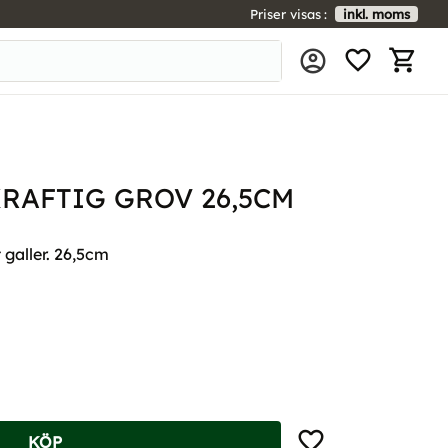
Priser visas
inkl. moms
FAVORIT
KUNDV
RAFTIG GROV 26,5CM
 galler. 26,5cm
Lägg till i favoriter
KÖP