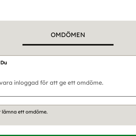
OMDÖMEN
Du
tt lämna ett omdöme.