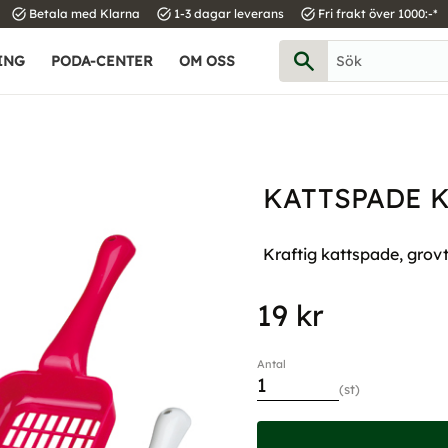
task_alt
task_alt
task_alt
Betala med Klarna
1-3 dagar leverans
Fri frakt över 1000:-*
ING
PODA-CENTER
OM OSS
KATTSPADE K
Kraftig kattspade, grovt
19
kr
Antal
st