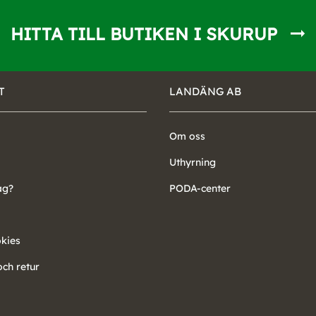
HITTA TILL BUTIKEN I SKURUP
T
LANDÄNG AB
Om oss
Uthyrning
ag?
PODA-center
okies
ch retur