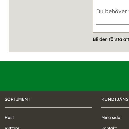
Bli den första a
SORTIMENT
KUNDTJÄNS
Häst
Mina sidor
Ryttare
Kontakt