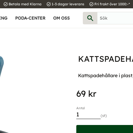
task_alt
task_alt
task_alt
Betala med Klarna
1-3 dagar leverans
Fri frakt över 1000:-*
ING
PODA-CENTER
OM OSS
KATTSPADEHÅ
Kattspadehållare i plas
69
kr
Antal
st