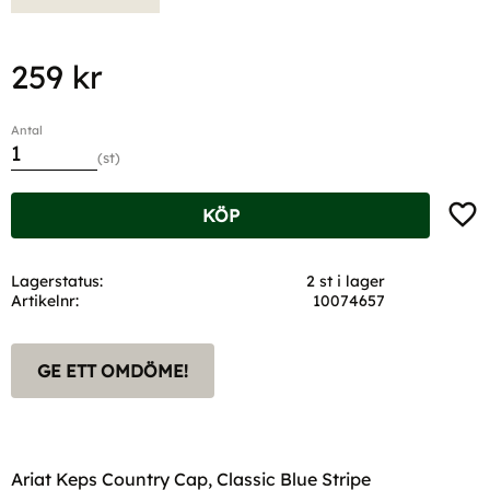
259
kr
Antal
st
Lägg t
KÖP
Lagerstatus
2 st i lager
Artikelnr
10074657
GE ETT OMDÖME!
Ariat Keps Country Cap, Classic Blue Stripe