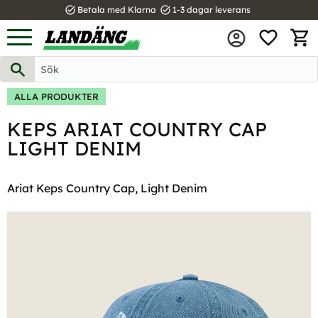
task_alt
task_alt
Betala med Klarna
1-3 dagar leverans
FAVOR
Meny
KUND
ALLA PRODUKTER
KEPS ARIAT COUNTRY CAP
LIGHT DENIM
Ariat Keps Country Cap, Light Denim