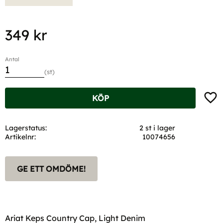
349
kr
Antal
st
Lägg t
KÖP
Lagerstatus
2 st i lager
Artikelnr
10074656
GE ETT OMDÖME!
Ariat Keps Country Cap, Light Denim