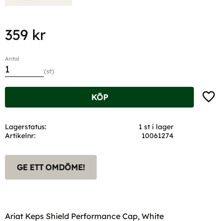
359
kr
Antal
st
Lägg t
KÖP
Lagerstatus
1 st i lager
Artikelnr
10061274
GE ETT OMDÖME!
Ariat Keps Shield Performance Cap, White