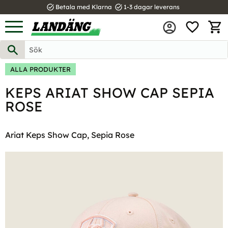
task_alt
task_alt
Betala med Klarna
1-3 dagar leverans
FAVOR
Meny
KUND
ALLA PRODUKTER
KEPS ARIAT SHOW CAP SEPIA
ROSE
Ariat Keps Show Cap, Sepia Rose