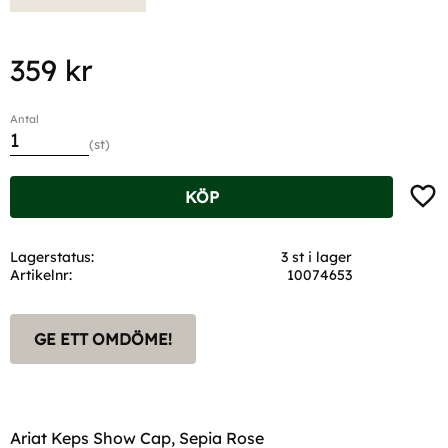
359
kr
Antal
st
Lägg t
KÖP
Lagerstatus
3 st i lager
Artikelnr
10074653
GE ETT OMDÖME!
Ariat Keps Show Cap, Sepia Rose