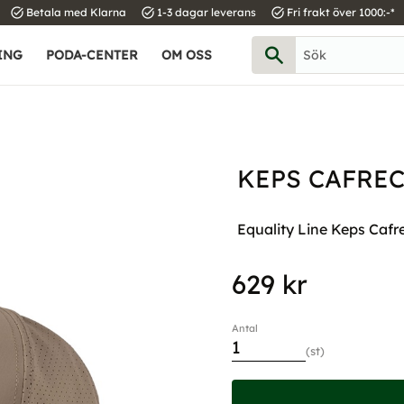
task_alt
task_alt
task_alt
Betala med Klarna
1-3 dagar leverans
Fri frakt över 1000:-*
ING
PODA-CENTER
OM OSS
KEPS CAFREC
Equality Line Keps Cafr
629
kr
Antal
st