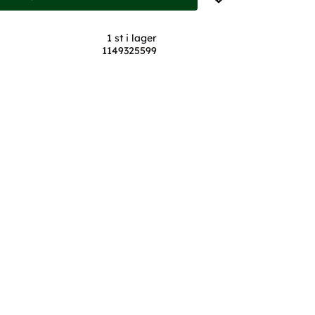
1 st i lager
1149325599