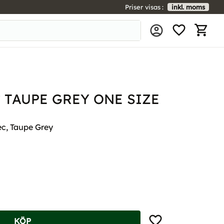
Priser visas
inkl. moms
FAVORIT
KUNDV
 TAUPE GREY ONE SIZE
ec, Taupe Grey
Lägg till i favoriter
KÖP