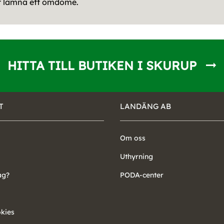
tt lämna ett omdöme.
HITTA TILL BUTIKEN I SKURUP
T
LANDÄNG AB
Om oss
Uthyrning
ag?
PODA-center
okies