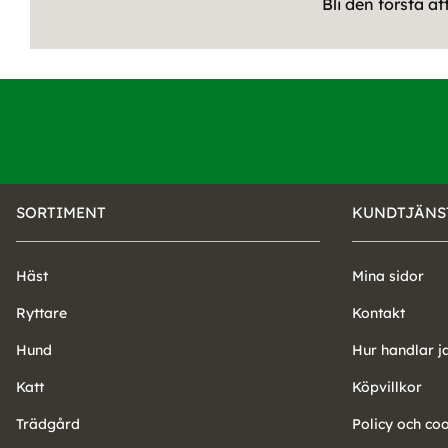
Bli den första a
SORTIMENT
KUNDTJÄNS
Häst
Mina sidor
Ryttare
Kontakt
Hund
Hur handlar j
Katt
Köpvillkor
Trädgård
Policy och co