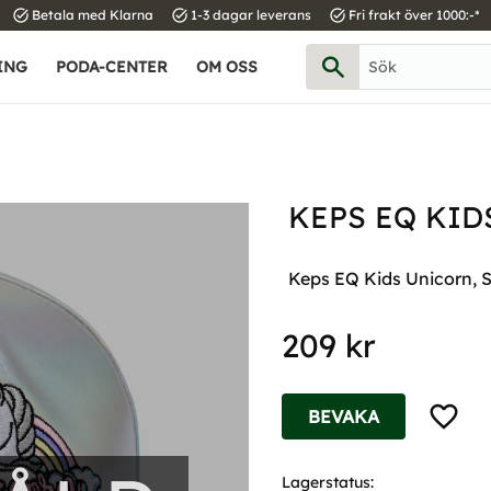
task_alt
task_alt
task_alt
Betala med Klarna
1-3 dagar leverans
Fri frakt över 1000:-*
ING
PODA-CENTER
OM OSS
KEPS EQ KID
Keps EQ Kids Unicorn, S
209
kr
Lägg til
BEVAKA
Lagerstatus