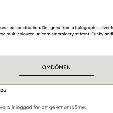
 panelled construction. Designed from a holographic silver 
rge multi coloured unicorn embroidery at front. Funky add
OMDÖMEN
Du