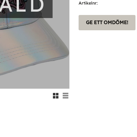
SÅLD
Artikelnr
GE ETT OMDÖME!
Rutnätsvy
Listvy