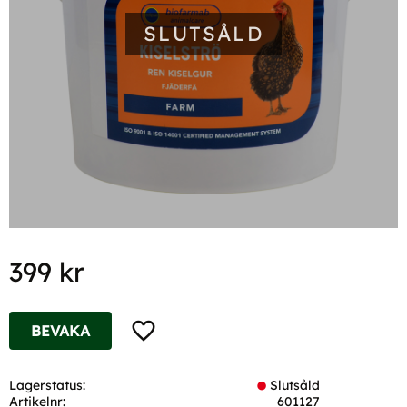
SLUTSÅLD
399
kr
Lägg till i favoriter
BEVAKA
Lagerstatus
Slutsåld
Artikelnr
601127