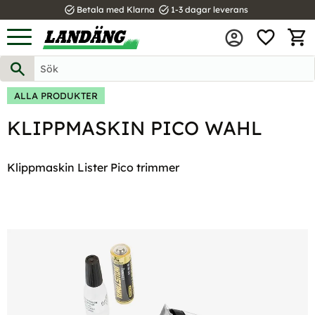
task_alt
task_alt
Betala med Klarna
1-3 dagar leverans
FAVOR
Meny
KUND
ALLA PRODUKTER
KLIPPMASKIN PICO WAHL
Klippmaskin Lister Pico trimmer