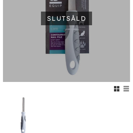
SLUTSÅLD
Rutnäts
Lis