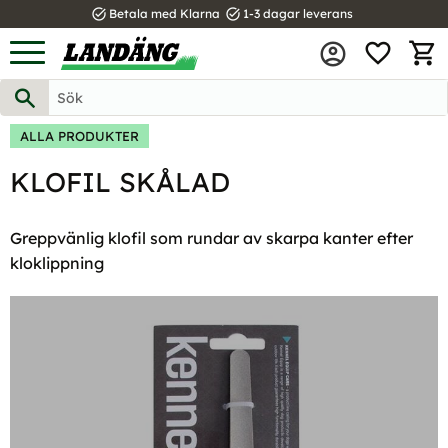
task_alt
task_alt
Betala med Klarna
1-3 dagar leverans
FAVOR
Meny
KUND
ALLA PRODUKTER
KLOFIL SKÅLAD
Greppvänlig klofil som rundar av skarpa kanter efter
kloklippning