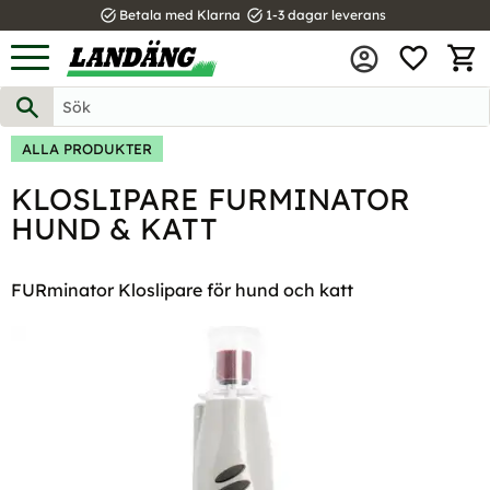
task_alt
task_alt
Betala med Klarna
1-3 dagar leverans
FAVOR
Meny
KUND
ALLA PRODUKTER
KLOSLIPARE FURMINATOR
HUND & KATT
FURminator Kloslipare för hund och katt