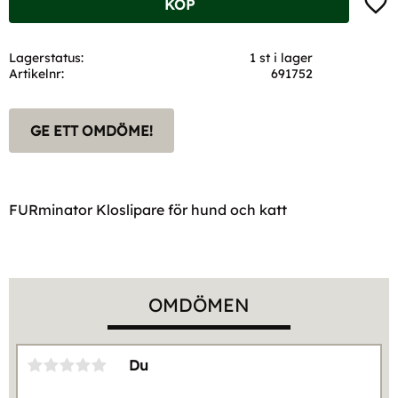
KÖP
Lagerstatus
1 st i lager
Artikelnr
691752
GE ETT OMDÖME!
FURminator Kloslipare för hund och katt
OMDÖMEN
Du