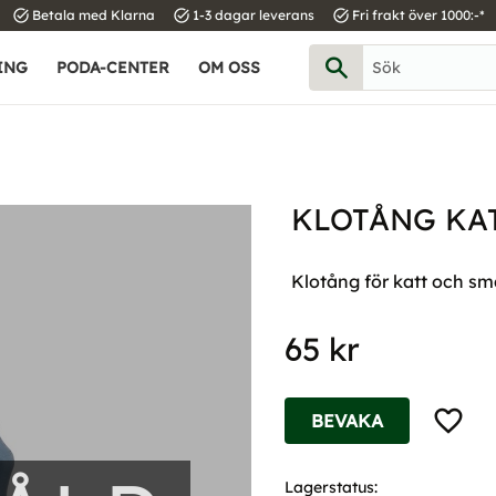
task_alt
task_alt
task_alt
Betala med Klarna
1-3 dagar leverans
Fri frakt över 1000:-*
ING
PODA-CENTER
OM OSS
KLOTÅNG KA
Klotång för katt och sm
65
kr
Lägg til
BEVAKA
Lagerstatus