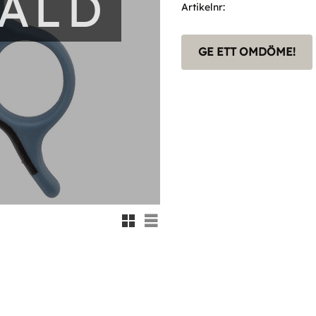
SÅLD
Artikelnr
GE ETT OMDÖME!
Rutnätsvy
Listvy