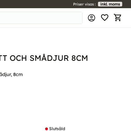
Priser visas
inkl. moms
FAVORIT
KUNDV
TT OCH SMÅDJUR 8CM
ådjur, 8cm
l i favoriter
Slutsåld