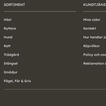
SORTIMENT
KUNDTJÄNS
Häst
Mina sidor
Ryttare
Kontakt
Hund
Hur handlar j
Katt
Köpvillkor
Trädgård
Policy och co
Stängsel
Reklamation o
Smådjur
Fågel, Får & Gris