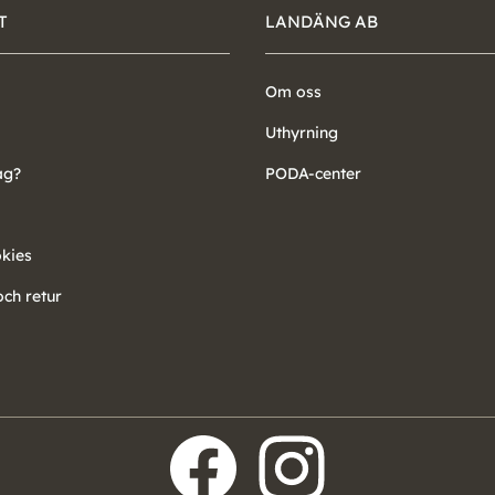
T
LANDÄNG AB
Om oss
Uthyrning
ag?
PODA-center
okies
ch retur