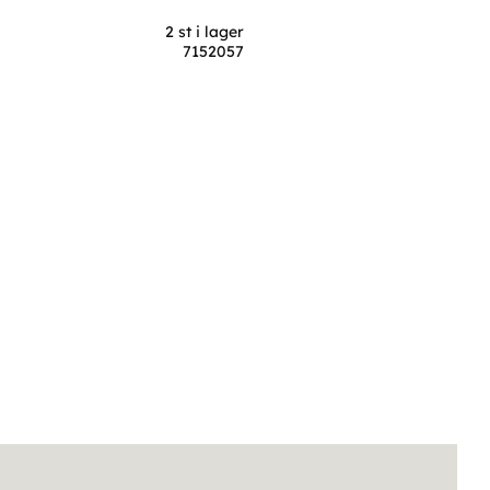
2 st i lager
7152057