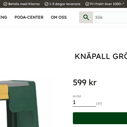
task_alt
task_alt
task_alt
Betala med Klarna
1-3 dagar leverans
Fri frakt över 1000:-*
ING
PODA-CENTER
OM OSS
KNÄPALL GR
599
kr
Antal
st