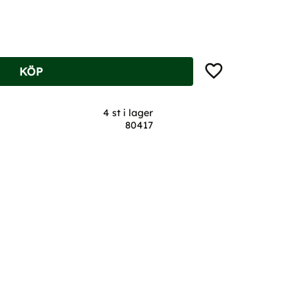
Lägg till i favoriter
KÖP
4 st i lager
80417