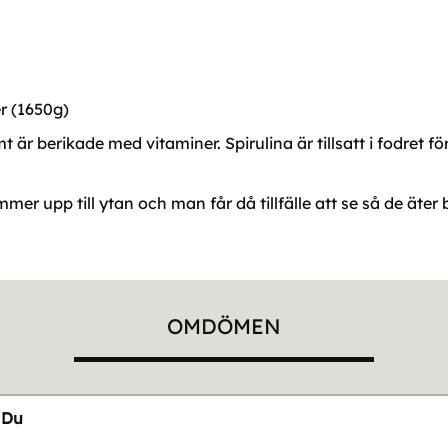
ter (1650g)
 är berikade med vitaminer. Spirulina är tillsatt i fodret f
mmer upp till ytan och man får då tillfälle att se så de äter 
OMDÖMEN
Du