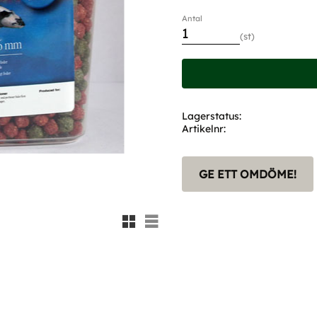
Antal
st
Lagerstatus
Artikelnr
GE ETT OMDÖME!
Rutnätsvy
Listvy