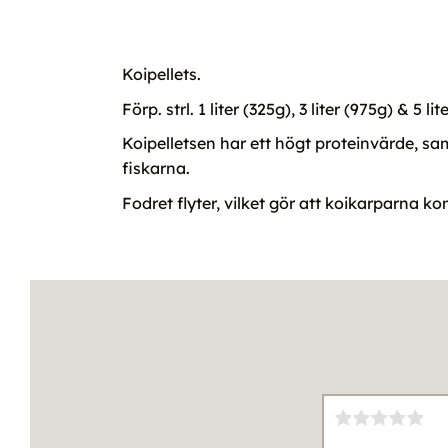
Koipellets.
Förp. strl. 1 liter (325g), 3 liter (975g) & 5 li
Koipelletsen har ett högt proteinvärde, samt
fiskarna.
Fodret flyter, vilket gör att koikarparna ko