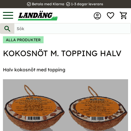
task_alt
task_alt
Betala med Klarna
1-3 dagar leverans
FAVOR
Meny
KUND
ALLA PRODUKTER
KOKOSNÖT M. TOPPING HALV
Halv kokosnöt med topping