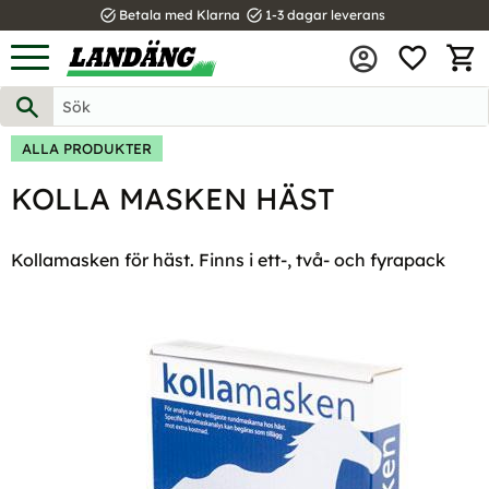
task_alt
task_alt
Betala med Klarna
1-3 dagar leverans
FAVOR
Meny
KUND
ALLA PRODUKTER
KOLLA MASKEN HÄST
Kollamasken för häst. Finns i ett-, två- och fyrapack