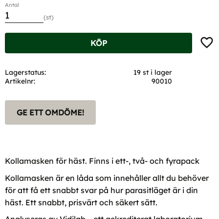
Antal
st
Lägg t
KÖP
Lagerstatus
19 st i lager
Artikelnr
90010
GE ETT OMDÖME!
Kollamasken för häst. Finns i ett-, två- och fyrapack
Kollamasken är en låda som innehåller allt du behöver
för att få ett snabbt svar på hur parasitläget är i din
häst. Ett snabbt, prisvärt och säkert sätt.