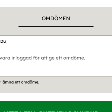
OMDÖMEN
Du
tt lämna ett omdöme.