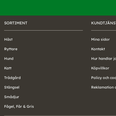
SORTIMENT
KUNDTJÄNS
Häst
Mina sidor
Ryttare
Kontakt
Hund
Hur handlar j
Katt
Köpvillkor
Trädgård
Policy och co
Stängsel
Reklamation o
Smådjur
Fågel, Får & Gris