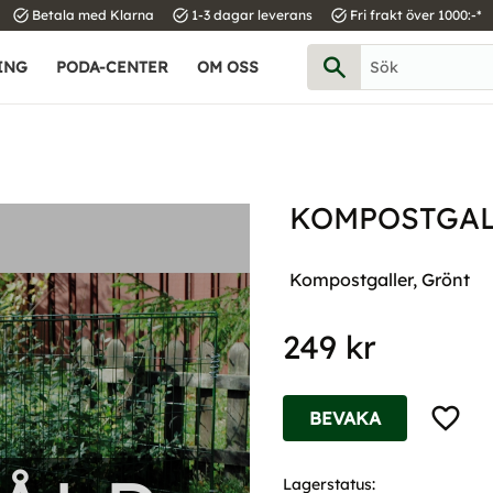
task_alt
task_alt
task_alt
Betala med Klarna
1-3 dagar leverans
Fri frakt över 1000:-*
ING
PODA-CENTER
OM OSS
KOMPOSTGAL
Kompostgaller, Grönt
249
kr
Lägg til
BEVAKA
Lagerstatus