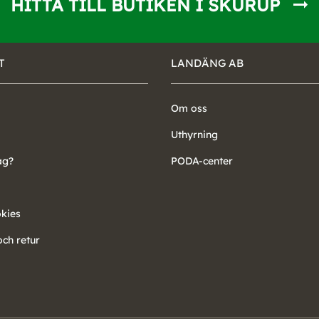
HITTA TILL BUTIKEN I SKURUP
T
LANDÄNG AB
Om oss
Uthyrning
ag?
PODA-center
okies
ch retur