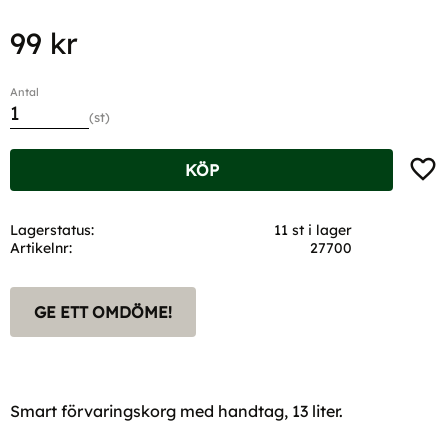
99
kr
Antal
st
Lägg t
KÖP
Lagerstatus
11 st i lager
Artikelnr
27700
GE ETT OMDÖME!
Smart förvaringskorg med handtag, 13 liter.