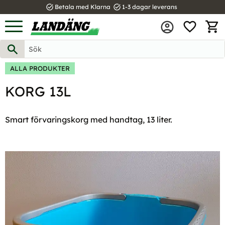
task_alt
task_alt
Betala med Klarna
1-3 dagar leverans
FAVOR
Meny
KUND
ALLA PRODUKTER
KORG 13L
Smart förvaringskorg med handtag, 13 liter.