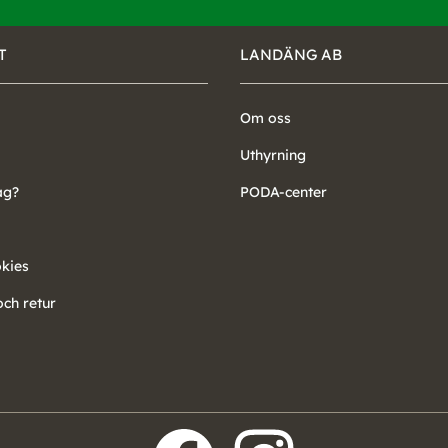
T
LANDÄNG AB
Om oss
Uthyrning
ag?
PODA-center
okies
ch retur