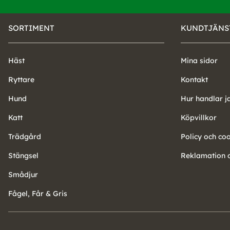
SORTIMENT
KUNDTJÄNS
Häst
Mina sidor
Ryttare
Kontakt
Hund
Hur handlar j
Katt
Köpvillkor
Trädgård
Policy och co
Stängsel
Reklamation o
Smådjur
Fågel, Får & Gris