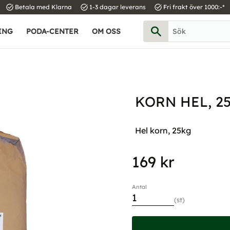
task_alt
task_alt
task_alt
Betala med Klarna
1-3 dagar leverans
Fri frakt över 1000:-*
ING
PODA-CENTER
OM OSS
KORN HEL, 2
Hel korn, 25kg
169
kr
Antal
st