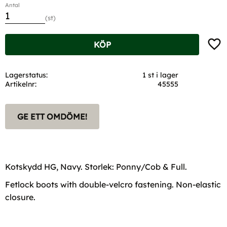
Antal
st
Lägg t
KÖP
Lagerstatus
1 st i lager
Artikelnr
45555
GE ETT OMDÖME!
Kotskydd HG, Navy. Storlek: Ponny/Cob & Full.
Fetlock boots with double-velcro fastening. Non-elastic
closure.