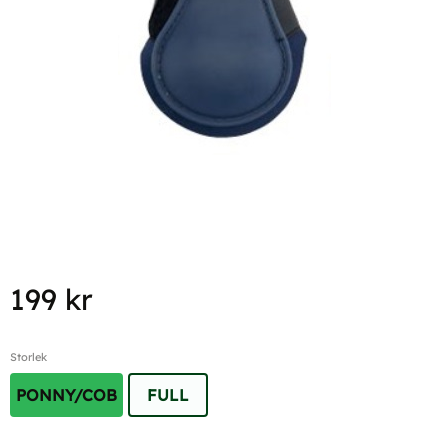
199
kr
Storlek
PONNY/COB
FULL