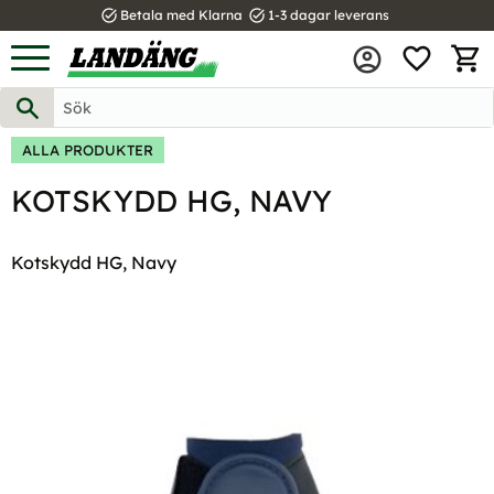
task_alt
task_alt
Betala med Klarna
1-3 dagar leverans
FAVOR
Meny
KUND
ALLA PRODUKTER
KOTSKYDD HG, NAVY
Kotskydd HG, Navy