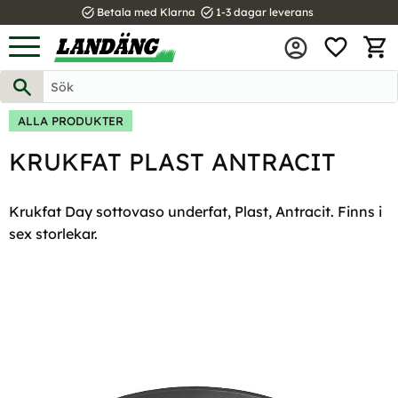
task_alt
task_alt
Betala med Klarna
1-3 dagar leverans
FAVOR
Meny
KUND
ALLA PRODUKTER
KRUKFAT PLAST ANTRACIT
Krukfat Day sottovaso underfat, Plast, Antracit. Finns i
sex storlekar.