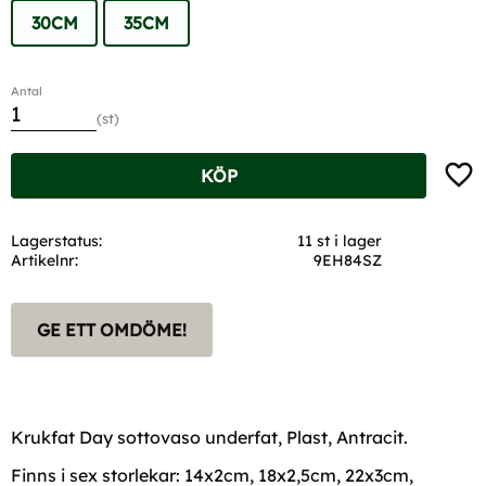
30CM
35CM
Antal
st
Lägg t
KÖP
Lagerstatus
11 st i lager
Artikelnr
9EH84SZ
GE ETT OMDÖME!
Krukfat Day sottovaso underfat, Plast, Antracit.
Finns i sex storlekar: 14x2cm, 18x2,5cm, 22x3cm,