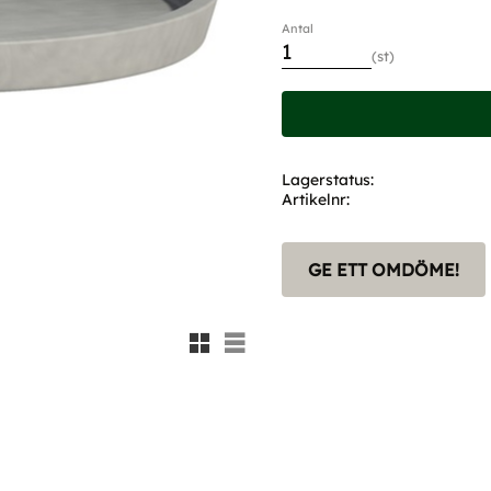
Antal
st
Lagerstatus
Artikelnr
GE ETT OMDÖME!
Rutnätsvy
Listvy