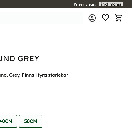
Priser visas
inkl. moms
FAVORIT
KUNDV
UND GREY
, Grey. Finns i fyra storlekar
40CM
50CM