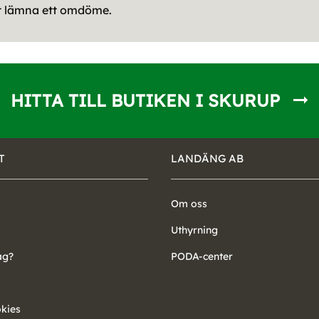
tt lämna ett omdöme.
HITTA TILL BUTIKEN I SKURUP
T
LANDÄNG AB
Om oss
Uthyrning
ag?
PODA-center
okies