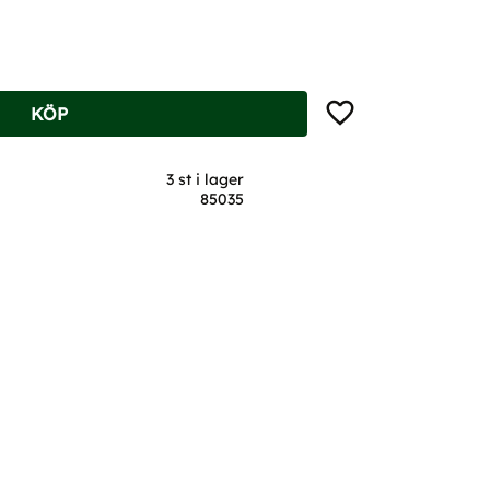
Lägg till i favoriter
KÖP
3 st i lager
85035