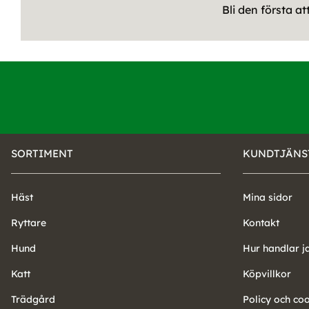
Bli den första a
SORTIMENT
KUNDTJÄNS
Häst
Mina sidor
Ryttare
Kontakt
Hund
Hur handlar j
Katt
Köpvillkor
Trädgård
Policy och co