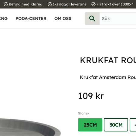
task_alt
task_alt
task_alt
Betala med Klarna
1-3 dagar leverans
Fri frakt över 1000:-*
ING
PODA-CENTER
OM OSS
KRUKFAT RO
Krukfat Amsterdam Round
109
kr
Storlek
25CM
30CM