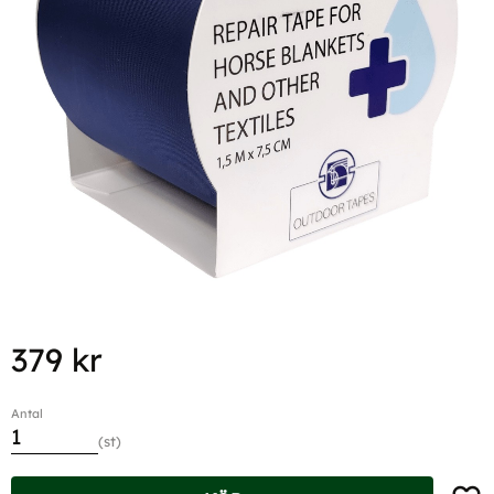
379
kr
Antal
st
Lägg t