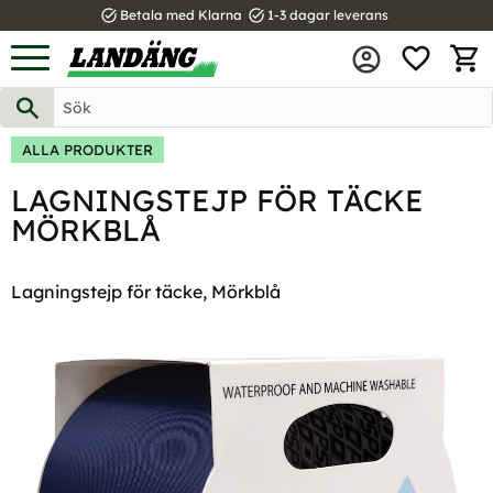
task_alt
task_alt
Betala med Klarna
1-3 dagar leverans
FAVOR
Meny
KUND
ALLA PRODUKTER
LAGNINGSTEJP FÖR TÄCKE
MÖRKBLÅ
Lagningstejp för täcke, Mörkblå