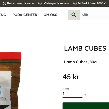
task_alt
task_alt
task_alt
Betala med Klarna
1-3 dagar leverans
Fri frakt över 1000:-*
ING
PODA-CENTER
OM OSS
LAMB CUBES 
Lamb Cubes, 80g
45
kr
Antal
st