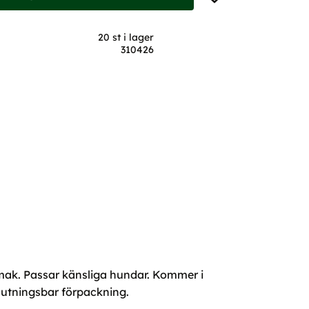
20 st i lager
310426
mak. Passar känsliga hundar. Kommer i
rslutningsbar förpackning.