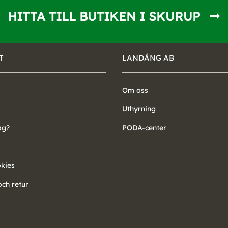
HITTA TILL BUTIKEN I SKURUP
T
LANDÄNG AB
Om oss
Uthyrning
ag?
PODA-center
okies
ch retur