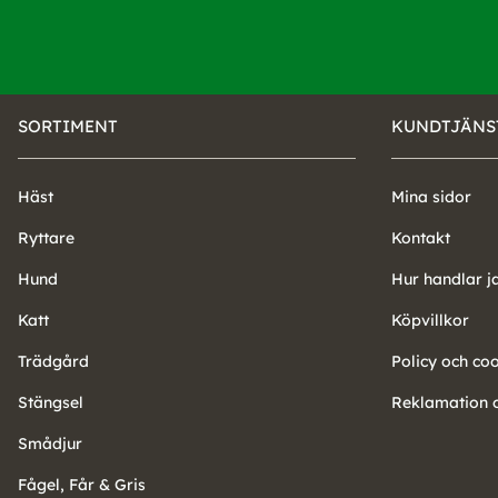
SORTIMENT
KUNDTJÄNS
Häst
Mina sidor
Ryttare
Kontakt
Hund
Hur handlar j
Katt
Köpvillkor
Trädgård
Policy och co
Stängsel
Reklamation o
Smådjur
Fågel, Får & Gris