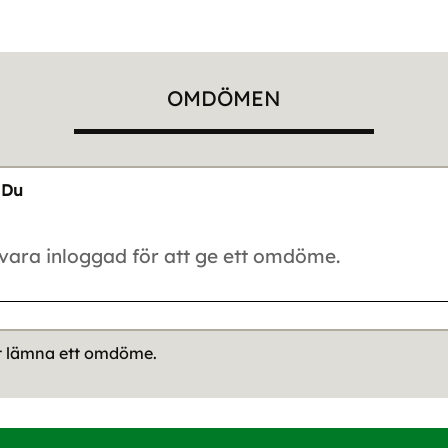
OMDÖMEN
Du
tt lämna ett omdöme.