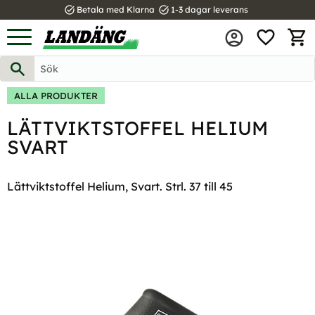
task_alt
task_alt
Betala med Klarna
1-3 dagar leverans
FAVOR
Meny
KUND
ALLA PRODUKTER
LÄTTVIKTSTOFFEL HELIUM
SVART
Lättviktstoffel Helium, Svart. Strl. 37 till 45