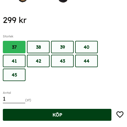
299
kr
Storlek
37
38
39
40
41
42
43
44
45
Antal
st
Lägg t
KÖP