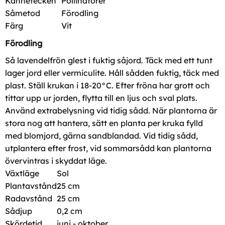
Kännetecken
Pollinatörer
Såmetod
Förodling
Färg
Vit
Förodling
Så lavendelfrön glest i fuktig såjord. Täck med ett tunt
lager jord eller vermiculite. Håll sådden fuktig, täck med
plast. Ställ krukan i 18-20°C. Efter fröna har grott och
tittar upp ur jorden, flytta till en ljus och sval plats.
Använd extrabelysning vid tidig sådd. När plantorna är
stora nog att hantera, sätt en planta per kruka fylld
med blomjord, gärna sandblandad. Vid tidig sådd,
utplantera efter frost, vid sommarsådd kan plantorna
övervintras i skyddat läge.
Växtläge
Sol
Plantavstånd
25 cm
Radavstånd
25 cm
Sådjup
0,2 cm
Skördetid
juni - oktober