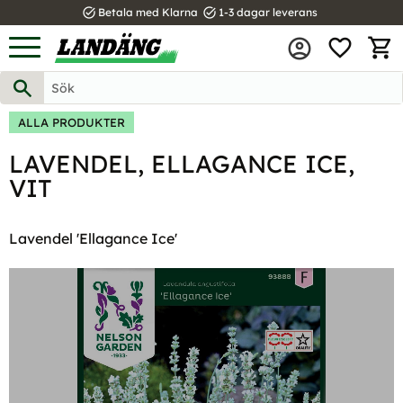
task_alt
task_alt
Betala med Klarna
1-3 dagar leverans
FAVOR
Meny
KUND
ALLA PRODUKTER
LAVENDEL, ELLAGANCE ICE,
VIT
Lavendel 'Ellagance Ice'