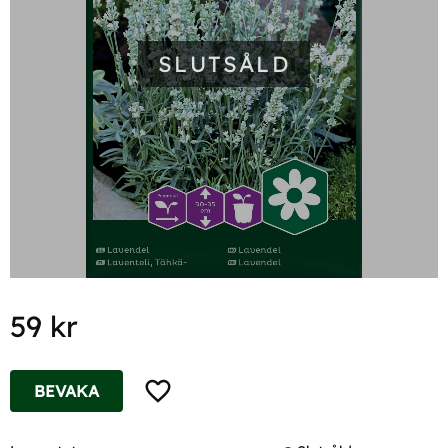
SLUTSÅLD
59
kr
Lägg till i favoriter
BEVAKA