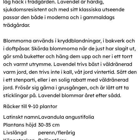
låg häck i trädgården. Lavendel är härdig,
sjukdomsresistent och med sitt klassiska utseende
passar den både i moderna och i gammaldags
trädgårdar.
Blommorna används i kryddblandningar, i bakverk och
i doftpåsar. Skörda blommorna när de just har slagit ut,
gör små buketter och häng dem upp och ner i ett torrt
och varmt utrymme. Lavendel trivs bäst i väldränerad
varm jord, den trivs inte i kall, våt jord vintertid. Sätt den
i ett stenparti, eller i en solig rabatt med väldränerad
jord. Frösår sig gärna i grusgången, och är lätt att ta
sticklingar på. Lavendel blommar året efter sådd.
Räcker till 9-10 plantor
Latinskt namn
Lavandula angustifolia
Plantans höjd
30-35 cm
Livslängd
perenn/flerårig