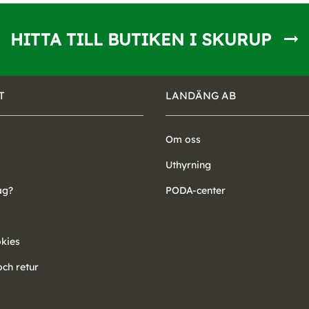
HITTA TILL BUTIKEN I SKURUP
T
LANDÄNG AB
Om oss
Uthyrning
ag?
PODA-center
okies
ch retur