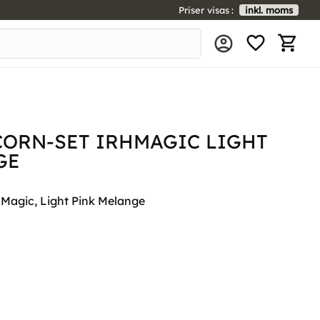
Priser visas
inkl. moms
FAVORIT
KUNDV
CORN-SET IRHMAGIC LIGHT
GE
Magic, Light Pink Melange
l i favoriter