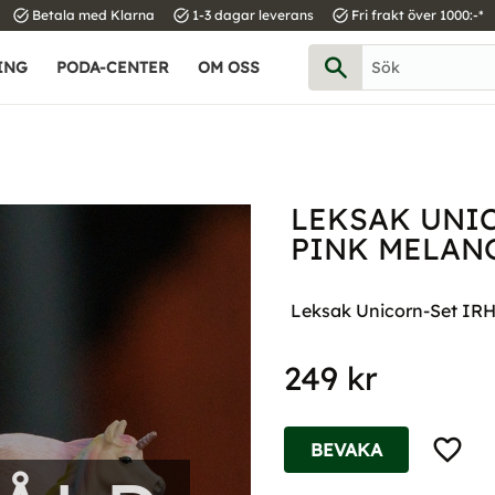
task_alt
task_alt
task_alt
Betala med Klarna
1-3 dagar leverans
Fri frakt över 1000:-*
ING
PODA-CENTER
OM OSS
LEKSAK UNI
PINK MELAN
Leksak Unicorn-Set IRH
249
kr
Lägg til
BEVAKA