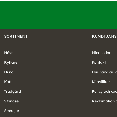
SORTIMENT
KUNDTJÄNS
Häst
Mina sidor
Ryttare
Kontakt
Hund
Hur handlar j
Katt
Köpvillkor
Trädgård
Policy och co
Stängsel
Reklamation o
Smådjur