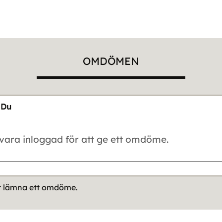
OMDÖMEN
Du
tt lämna ett omdöme.