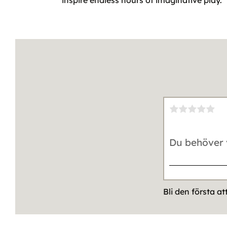
inspire endless hours of imaginative play.
Bli den första a