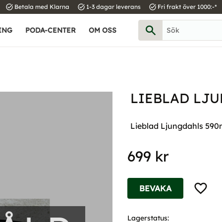
task_alt
task_alt
task_alt
Betala med Klarna
1-3 dagar leverans
Fri frakt över 1000:-*
ING
PODA-CENTER
OM OSS
LIEBLAD LJ
Lieblad Ljungdahls 59
699
kr
Lägg til
BEVAKA
Lagerstatus