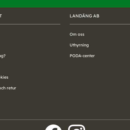
T
LANDÄNG AB
Om oss
Uthyrning
ag?
PODA-center
okies
ch retur