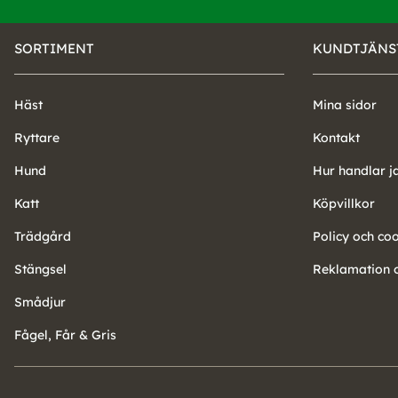
SORTIMENT
KUNDTJÄNS
Häst
Mina sidor
Ryttare
Kontakt
Hund
Hur handlar j
Katt
Köpvillkor
Trädgård
Policy och co
Stängsel
Reklamation o
Smådjur
Fågel, Får & Gris