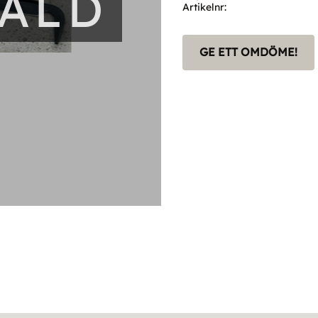
SÅLD
Artikelnr
GE ETT OMDÖME!