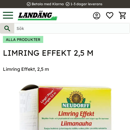
task_alt
task_alt
Betala med Klarna
1-3 dagar leverans
FAVOR
Meny
KUND
ALLA PRODUKTER
LIMRING EFFEKT 2,5 M
Limring Effekt, 2,5 m