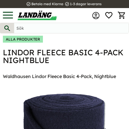
task_alt
task_alt
Betala med Klarna
1-3 dagar leverans
FAVOR
Meny
KUND
ALLA PRODUKTER
LINDOR FLEECE BASIC 4-PACK
NIGHTBLUE
Waldhausen Lindor Fleece Basic 4-Pack, Nightblue