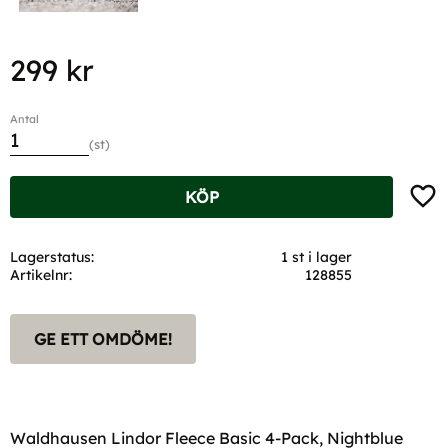
299
kr
Antal
st
Lägg t
KÖP
Lagerstatus
1 st i lager
Artikelnr
128855
GE ETT OMDÖME!
Waldhausen Lindor Fleece Basic 4-Pack, Nightblue