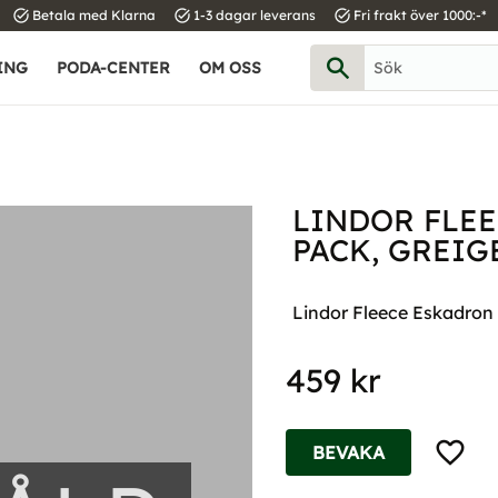
task_alt
task_alt
task_alt
Betala med Klarna
1-3 dagar leverans
Fri frakt över 1000:-*
ING
PODA-CENTER
OM OSS
LINDOR FLEE
PACK, GREIG
Lindor Fleece Eskadron 
459
kr
Lägg til
BEVAKA