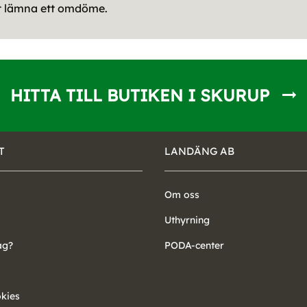
tt lämna ett omdöme.
HITTA TILL BUTIKEN I SKURUP
T
LANDÄNG AB
Om oss
Uthyrning
ag?
PODA-center
okies