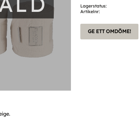
SÅLD
Lagerstatus
Artikelnr
GE ETT OMDÖME!
eige.