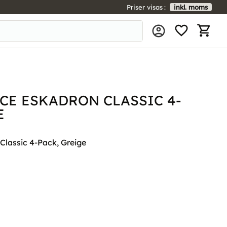
Priser visas
inkl. moms
FAVORIT
KUNDV
CE ESKADRON CLASSIC 4-
E
Classic 4-Pack, Greige
l i favoriter