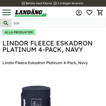
task_alt
task_alt
Betala med Klarna
1-3 dagar leverans
FAVOR
Meny
KUND
ALLA PRODUKTER
LINDOR FLEECE ESKADRON
PLATINUM 4-PACK, NAVY
Lindor Fleece Eskadron Platinum 4-Pack, Navy