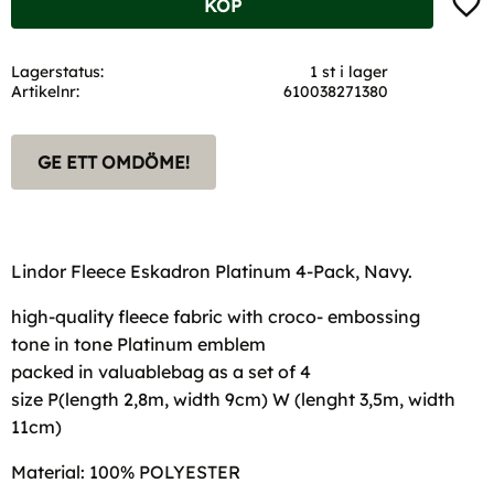
KÖP
Lagerstatus
1 st i lager
Artikelnr
610038271380
GE ETT OMDÖME!
Lindor Fleece Eskadron Platinum 4-Pack, Navy.
high-quality fleece fabric with croco- embossing
tone in tone Platinum emblem
packed in valuablebag as a set of 4
size P(length 2,8m, width 9cm) W (lenght 3,5m, width
11cm)
Material: 100% POLYESTER