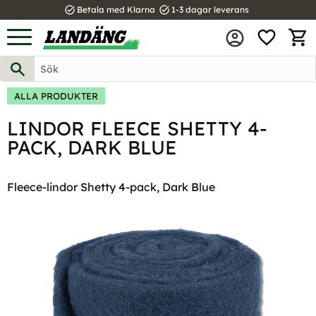
task_alt
task_alt
Betala med Klarna
1-3 dagar leverans
FAVOR
Meny
KUND
ALLA PRODUKTER
LINDOR FLEECE SHETTY 4-
PACK, DARK BLUE
Fleece-lindor Shetty 4-pack, Dark Blue