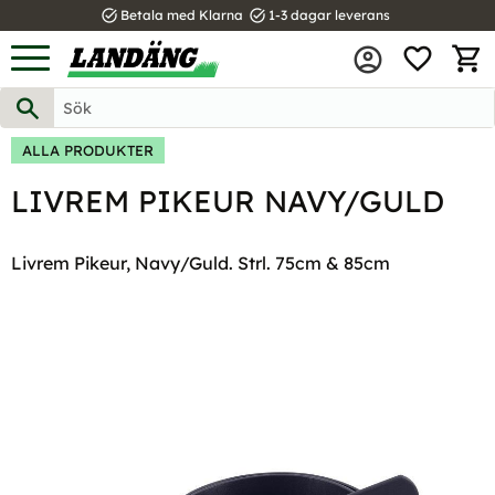
task_alt
task_alt
Betala med Klarna
1-3 dagar leverans
FAVOR
Meny
KUND
ALLA PRODUKTER
LIVREM PIKEUR NAVY/GULD
Livrem Pikeur, Navy/Guld. Strl. 75cm & 85cm