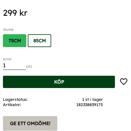
299
kr
Storlek
75CM
85CM
Antal
st
Lägg t
KÖP
Lagerstatus
1 st i lager
Artikelnr
182338839175
GE ETT OMDÖME!