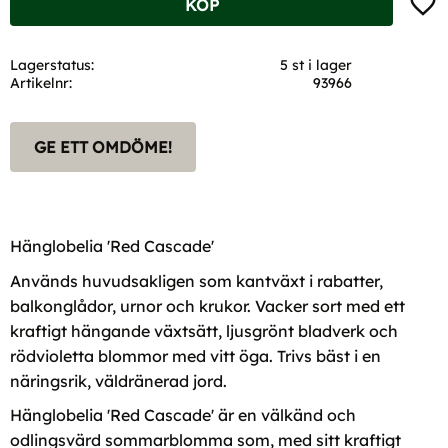
KÖP
Lagerstatus
5 st i lager
Artikelnr
93966
GE ETT OMDÖME!
Hänglobelia 'Red Cascade'
Används huvudsakligen som kantväxt i rabatter,
balkonglådor, urnor och krukor. Vacker sort med ett
kraftigt hängande växtsätt, ljusgrönt bladverk och
rödvioletta blommor med vitt öga. Trivs bäst i en
näringsrik, väldränerad jord.
Hänglobelia 'Red Cascade' är en välkänd och
odlingsvärd sommarblomma som, med sitt kraftigt