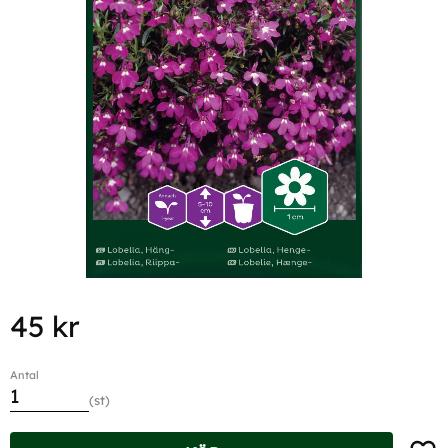
45
kr
Antal
st
Lägg t