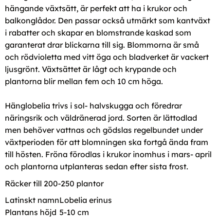
hängande växtsätt, är perfekt att ha i krukor och
balkonglådor. Den passar också utmärkt som kantväxt
i rabatter och skapar en blomstrande kaskad som
garanterat drar blickarna till sig. Blommorna är små
och rödvioletta med vitt öga och bladverket är vackert
ljusgrönt. Växtsättet är lågt och krypande och
plantorna blir mellan fem och 10 cm höga.
Hänglobelia trivs i sol- halvskugga och föredrar
näringsrik och väldränerad jord. Sorten är lättodlad
men behöver vattnas och gödslas regelbundet under
växtperioden för att blomningen ska fortgå ända fram
till hösten. Fröna förodlas i krukor inomhus i mars- april
och plantorna utplanteras sedan efter sista frost.
Räcker till 200-250 plantor
Latinskt namn
Lobelia erinus
Plantans höjd
5-10 cm