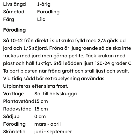
Livslängd
1-årig
Såmetod
Förodling
Färg
Lila
Förodling
Så 10-12 frön direkt i slutkruka fylld med 2/3 gödslad
jord och 1/3 såjord. Fröna är ljusgroende så de ska inte
täckas med jord men gärna perlite. Täck krukan med
plast och håll fuktigt. Ställ sådden ljust i 20-24 grader C.
Ta bort plasten när fröna grott och ställ ljust och svalt.
Vid tidig sådd bör extrabelysning användas.
Utplanteras efter sista frost.
Växtläge
Sol till halvskugga
Plantavstånd
15 cm
Radavstånd
15 cm
Sådjup
0 cm
Förodling
mars - april
Skördetid
juni - september