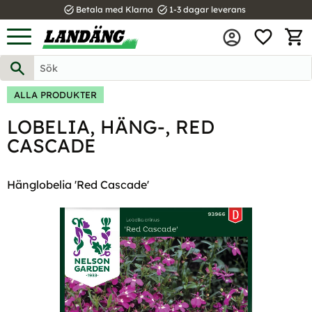
task_alt
task_alt
Betala med Klarna
1-3 dagar leverans
FAVOR
Meny
KUND
ALLA PRODUKTER
LOBELIA, HÄNG-, RED
CASCADE
Hänglobelia 'Red Cascade'