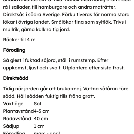
rå i sallader, till hamburgare och andra maträtter.
Direktsås i södra Sverige. Förkultiveras för normalstora
lökar i övriga landet. Smålökar fina som syltlök. Trivs i
mullrik, gärna kalkhaltig jord.
Räcker till 4 m
Förodling
Så glest i fuktad såjord, ställ i rumstemp. Efter
uppkomst, ljust och svalt. Utplantera efter sista frost.
Direktsådd
Tidig när jorden går att bruka-maj. Vattna såfåran före
sådd. Håll sådden fuktig tills fröna grott.
Växtläge
Sol
Plantavstånd
4-5 cm
Radavstånd
40 cm
Sådjup
1 cm
Förodling
mars - april