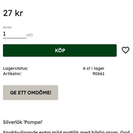
27
kr
Antal
st
Lägg t
KÖP
Lagerstatus
6 st i lager
Artikelnr
90661
GE ETT OMDÖME!
Silverlök 'Pompei'
Snabbväxande extra mild matlök med härlig arom. God