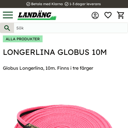
task_alt
task_alt
Betala med Klarna
1-3 dagar leverans
FAVOR
Meny
KUND
ALLA PRODUKTER
LONGERLINA GLOBUS 10M
Globus Longerlina, 10m. Finns i tre färger