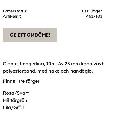
Lagerstatus
1 st i lager
Artikelnr
4617101
GE ETT OMDÖME!
Globus Longerlina, 10m. Av 25 mm kanalvävt
polyesterband, med hake och handögla.
Finns i tre färger
Rosa/Svart
Militärgrön
Lila/Grön