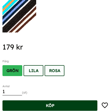
179
kr
Färg
GRÖN
LILA
ROSA
Antal
st
Lägg t
KÖP