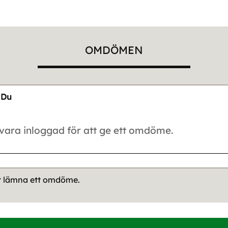
OMDÖMEN
Du
tt lämna ett omdöme.