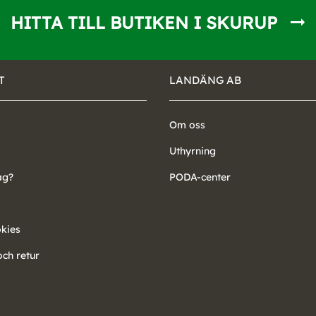
HITTA TILL BUTIKEN I SKURUP
T
LANDÄNG AB
Om oss
Uthyrning
ag?
PODA-center
okies
ch retur