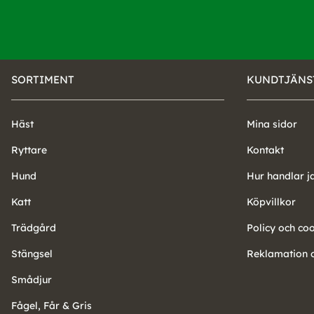
SORTIMENT
KUNDTJÄNS
Häst
Mina sidor
Ryttare
Kontakt
Hund
Hur handlar j
Katt
Köpvillkor
Trädgård
Policy och co
Stängsel
Reklamation o
Smådjur
Fågel, Får & Gris