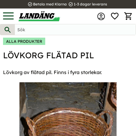
task_alt
task_alt
Betala med Klarna
1-3 dagar leverans
FAVOR
Meny
KUND
ALLA PRODUKTER
LÖVKORG FLÄTAD PIL
Lövkorg av flätad pil. Finns i fyra storlekar.