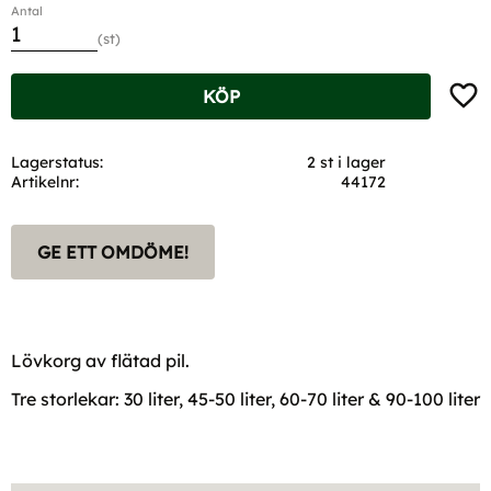
Antal
st
Lägg t
KÖP
Lagerstatus
2 st i lager
Artikelnr
44172
GE ETT OMDÖME!
Lövkorg av flätad pil.
Tre storlekar: 30 liter, 45-50 liter, 60-70 liter & 90-100 liter