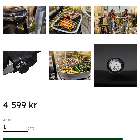
4 599
kr
Antal
st