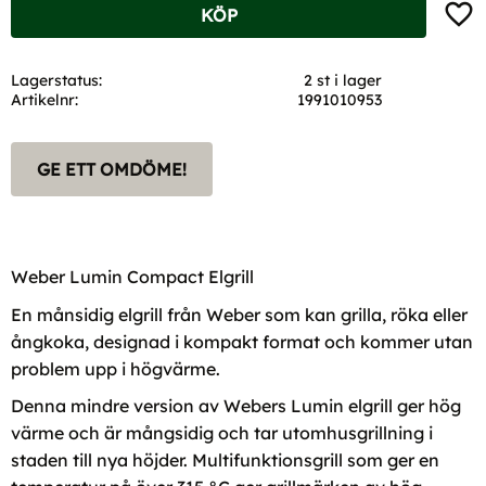
Lägg t
KÖP
Lagerstatus
2 st i lager
Artikelnr
1991010953
GE ETT OMDÖME!
Weber Lumin Compact Elgrill
En månsidig elgrill från Weber som kan grilla, röka eller
ångkoka, designad i kompakt format och kommer utan
problem upp i högvärme.
Denna mindre version av Webers Lumin elgrill ger hög
värme och är mångsidig och tar utomhusgrillning i
staden till nya höjder. Multifunktionsgrill som ger en