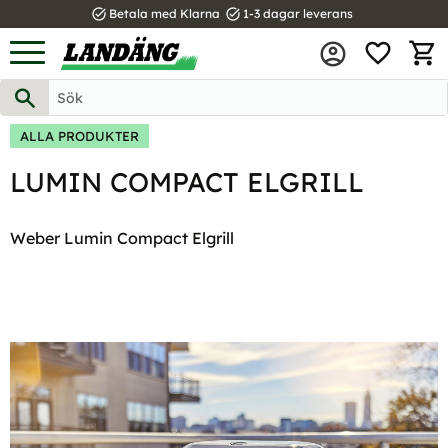
task_alt
task_alt
Betala med Klarna
1-3 dagar leverans
FAVOR
Meny
KUND
ALLA PRODUKTER
LUMIN COMPACT ELGRILL
Weber Lumin Compact Elgrill