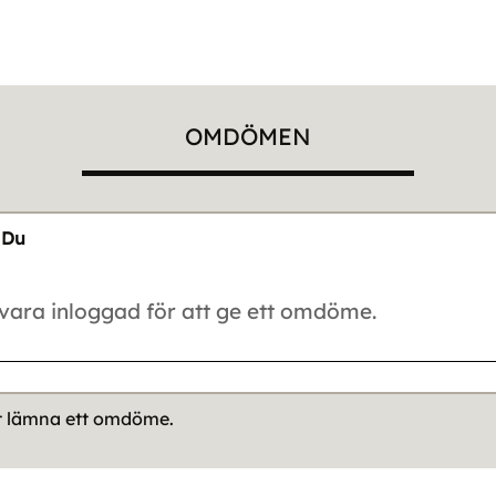
OMDÖMEN
Du
tt lämna ett omdöme.