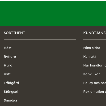
SORTIMENT
KUNDTJÄNS
Häst
Mina sidor
Ryttare
Kontakt
Hund
Hur handlar j
Katt
Köpvillkor
Trädgård
Policy och co
Stängsel
Reklamation o
Smådjur