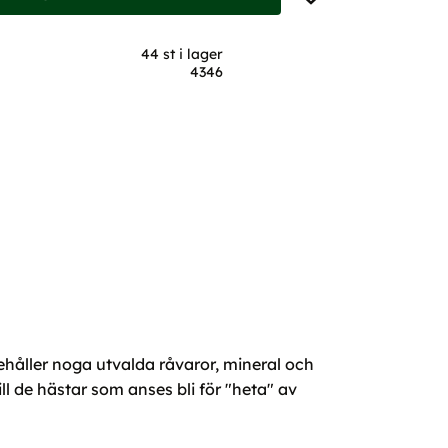
44 st i lager
4346
ehåller noga utvalda råvaror, mineral och
ll de hästar som anses bli för "heta" av