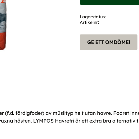
Lagerstatus
Artikelnr
GE ETT OMDÖME!
 (f.d. färdigfoder) av müslityp helt utan havre. Fodret inn
uxna hästen. LYMPOS Havrefri är ett extra bra alternativ ti