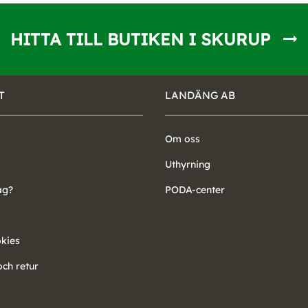
HITTA TILL BUTIKEN I SKURUP
T
LANDÄNG AB
Om oss
Uthyrning
ag?
PODA-center
okies
ch retur