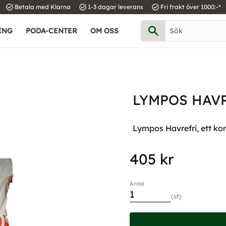
task_alt
task_alt
task_alt
Betala med Klarna
1-3 dagar leverans
Fri frakt över 1000:-*
ING
PODA-CENTER
OM OSS
LYMPOS HAVR
Lympos Havrefri, ett ko
405
kr
Antal
st