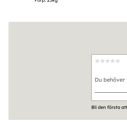
Förp. 25kg
Bli den första a