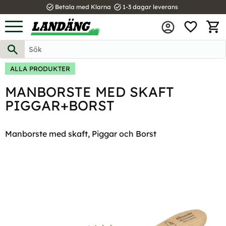
task_alt
task_alt
Betala med Klarna
1-3 dagar leverans
FAVOR
Meny
KUND
ALLA PRODUKTER
MANBORSTE MED SKAFT
PIGGAR+BORST
Manborste med skaft, Piggar och Borst