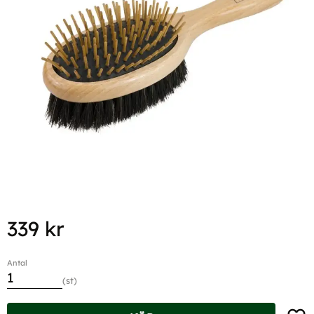
339
kr
Antal
st
Lägg t